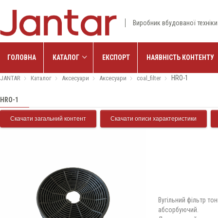
Виробник вбудованої техніки
ГОЛОВНА
КАТАЛОГ
ЕКСПОРТ
НАЯВНІСТЬ КОНТЕНТУ
HRO-1
JANTAR
Каталог
Аксесуари
Аксесуари
coal_filter
HRO-1
Скачати загальний контент
Скачати описи характеристики
Вугільний фільтр то
абсорбуючий.